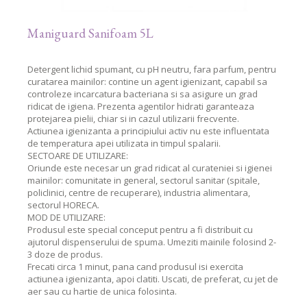
Maniguard Sanifoam 5L
Detergent lichid spumant, cu pH neutru, fara parfum, pentru
curatarea mainilor: contine un agent igienizant, capabil sa
controleze incarcatura bacteriana si sa asigure un grad
ridicat de igiena. Prezenta agentilor hidrati garanteaza
protejarea pielii, chiar si in cazul utilizarii frecvente.
Actiunea igienizanta a principiului activ nu este influentata
de temperatura apei utilizata in timpul spalarii.
SECTOARE DE UTILIZARE:
Oriunde este necesar un grad ridicat al curateniei si igienei
mainilor: comunitate in general, sectorul sanitar (spitale,
policlinici, centre de recuperare), industria alimentara,
sectorul HORECA.
MOD DE UTILIZARE:
Produsul este special conceput pentru a fi distribuit cu
ajutorul dispenserului de spuma. Umeziti mainile folosind 2-
3 doze de produs.
Frecati circa 1 minut, pana cand produsul isi exercita
actiunea igienizanta, apoi clatiti. Uscati, de preferat, cu jet de
aer sau cu hartie de unica folosinta.