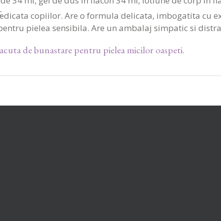
de 34 ml, gel de dus in flacon 34 ml, lotiune de corp in fl
c
dedicata copiilor. Are o formula delicata, imbogatita cu ex
entru pielea sensibila. Are un ambalaj simpatic si distra
lacuta de bunastare pentru pielea micilor oaspeti.