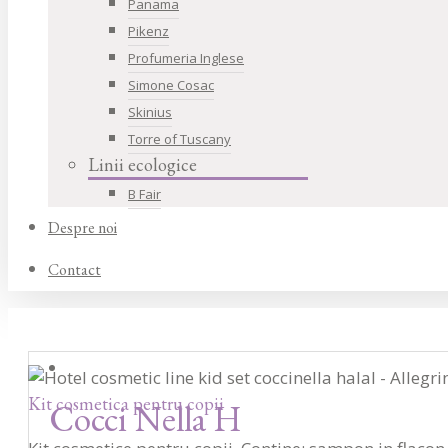
Panama
Pikenz
Profumeria Inglese
Simone Cosac
Skinius
Torre of Tuscany
Linii ecologice
B Fair
Despre noi
Contact
Kit cosmetica pentru copii
Cocci Nella H