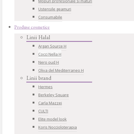
Mopuri profesionale si maturi
Ustensile geamuri
Consumabile
Produse cosmetice
Linii Halal
Argan Source H
Cocci Nella H
Nero oud H
Oliva del Mediterraneo H
Linii brand
Hermes
Berkeley Square
Carla Mazzei
CULTI
Elite model look
Koris Noccioloterapia