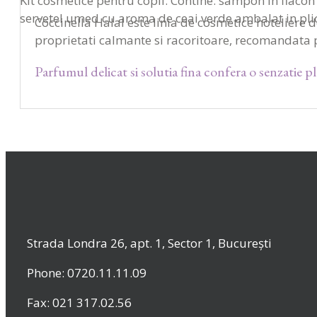
Kit cosmetice pentru copii. Contine: sampon in flacon 
servetel umed cu aroma de ceai verde ambalat in pli
Coccinella Halal este linia de cosmetice hoteliere 
proprietati calmante si racoritoare, recomandata p
Parfumul delicat si solutia fina confera o senzatie p
Strada Londra 26, apt. 1, Sector 1, București
Phone: 0720.11.11.09
Fax: 021 317.02.56