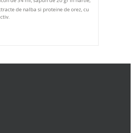
acon de 34 ml, sapun de 20 gr in hartie,
tracte de nalba si proteine de orez, cu
ctiv.