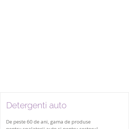
industrie.
Detergent alcalin, puternic spumant, pentru spalarea exterioara a
autovehiculelor. CM Schiumante Plus creeaza o spuma abundenta de
culoarea galbena / rosie / albastra, care acopera autoturismele,
Detergenti auto
conferind un efect optic suprinzator si satisfacator. Spuma faciliteaza
acoperirea totala a suprafetelor, incetineste uscarea produsului prin
evaporarea pe caroserie si mareste timpul de contact dintre murdarie si
detergent. Se utilizeaza in faza de prespalare, in instalatii automate de
De peste 60 de ani, gama de produse
spalare sau se foloseste cu nebulizatoare de spuma. SECTOARE DE
pentru spalatorii auto si pentru sectorul