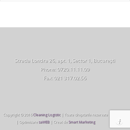
Strada Londra 26, apt. 1, Sector 1, București
Phone: 0720.11.11.09
Fax: 021 317.02.56
Copyright © 2016
Cleaning Logistic
| Toate drepturile rezervate
| Optimizare
saWEB
| Creat de
Smart Marketing