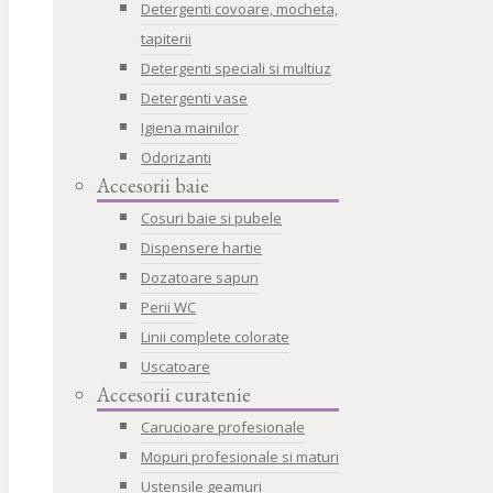
Detergenti covoare, mocheta,
tapiterii
Detergenti speciali si multiuz
Detergenti vase
Igiena mainilor
Odorizanti
Accesorii baie
Cosuri baie si pubele
Dispensere hartie
Dozatoare sapun
Perii WC
Linii complete colorate
Uscatoare
Accesorii curatenie
Carucioare profesionale
Mopuri profesionale si maturi
Ustensile geamuri