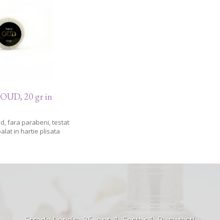
UD, 20 gr in
d, fara parabeni, testat
lat in hartie plisata
Strada Londra 26, apt. 1, Sector 1, București