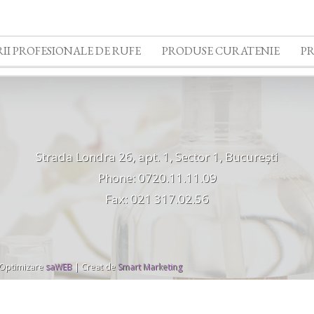
II PROFESIONALE DE RUFE
PRODUSE CURATENIE
P
Strada Londra 26, apt. 1, Sector 1, București
Phone: 0720.11.11.09
Fax: 021 317.02.56
 Optimizare
saWEB
| Creat de
Smart Marketing