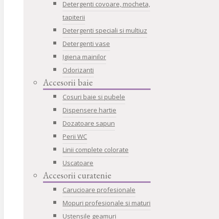
Detergenti covoare, mocheta,
tapiterii
Detergenti speciali si multiuz
Detergenti vase
Igiena mainilor
Odorizanti
Accesorii baie
Cosuri baie si pubele
Dispensere hartie
Dozatoare sapun
Perii WC
Linii complete colorate
Uscatoare
Accesorii curatenie
Carucioare profesionale
Mopuri profesionale si maturi
Ustensile geamuri