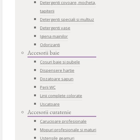
Detergenti covoare, mocheta,
tapiterii
Detergenti speciali si multiuz
Detergenti vase
Igiena mainilor
Odorizanti
Accesorii baie
Cosuri baie si pubele
Dispensere hartie
Dozatoare sapun
Perii WC
Linii complete colorate
Uscatoare
Accesorii curatenie
Carucioare profesionale
Mopuri profesionale si maturi
Ustensile geamuri