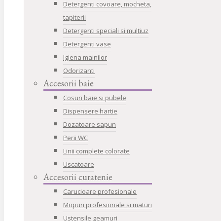
Detergenti covoare, mocheta,
tapiterii
Detergenti speciali si multiuz
Detergenti vase
Igiena mainilor
Odorizanti
Accesorii baie
Cosuri baie si pubele
Dispensere hartie
Dozatoare sapun
Perii WC
Linii complete colorate
Uscatoare
Accesorii curatenie
Carucioare profesionale
Mopuri profesionale si maturi
Ustensile geamuri