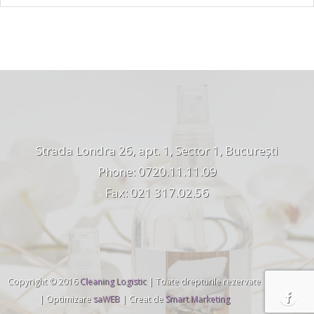
Strada Londra 26, apt. 1, Sector 1, București
Phone: 0720.11.11.09
Fax: 021 317.02.56
Copyright © 2016
Cleaning Logistic
| Toate drepturile rezervate
| Optimizare
saWEB
| Creat de
Smart Marketing