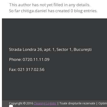
This author has not yet filled in any details.
So far chitiga.daniel has created 0 blog entries.
Strada Londra 26, apt. 1, Sector 1, București
Phone: 0720.11.11.09
Fax: 021 317.02.56
Copyright © 2016
Cleaning Logistic
| Toate drepturile rezervate | Optim