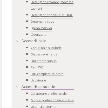
Detergenti covoare, mocheta,
tapiterii
Detergenti speciali si multiuz
Detergenti vase
Igiena mainilor
Odorizanti
Accesorii baie
Cosuri baie si pubele
Dispensere hartie
Dozatoare sapun
Perii WC
Linii complete colorate
Uscatoare
Accesorii curatenie
Carucioare profesionale
Mopuri profesionale si maturi
Ustensile geamuri