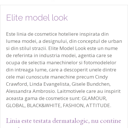
Elite model look
Sapun ELITE MODEL LOOK, 20 gr in cutie de carton
Este linia de cosmetice hoteliere inspirata din
Sapun 20 gr, patrat, fara parabeni, testat dermatologic, ambalat in cutie
lumea modei, a designului, din conceptul de urban
de carton
si din stilul strazii. Elite Model Look este un nume
de referinta in industria modei, agentia care se
ocupa de selectia manechinelor si fotomodelelor
din intreaga lume, care a descoperit unele dintre
cele mai cunoscute manechine precum Cindy
Crawford, Linda Evangelista, Gisele Bundchen,
Alessandra Ambrosio. Laitmotivele care au inspirit
aceasta gama de cosmetice sunt: GLAMOUR,
GLOBAL, BLACK&WHITE, FASHION, ATTITUDE.
Linia este testata dermatalogic, nu contine