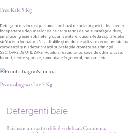
Free Kalc 5 Kg
Detergent dezincrust parfumat, pe bază de acizi organici, ideal pentru
îndepărtarea depunerilor de calcar şi tartru de pe suprafeţele dure,
şmălţuite, gresie, robinete, grupuri sanitare, duşuri.Redă suprafeţelor
strălucirea lor naturală. La diluţiile şi modul de utilizare recomandate nu
corodează şi nu deteriorează suprafeţele cromate sau din oţel.
SECTOARE DE UTILIZARE: Hoteluri, restaurante, case de odihnă, case,
birouri, centre sportive, comunitate în general, industrie etc
Prontobagno Cuc 5 Kg
Detergent lichid pentru curăţarea băilor si a bucatariilor. Elimină cu
uşurinţă depunerile de calcar de pe robineţi, gresie, faianţă, obiecte
Detergenti baie
sanitare, cabine de duş, etc. Curăţă rapid, eliminând şi depunerile de
săpun. Părţile curatate cu Pronto Bagno rămân netede şi stralucitoare. Se
clăteşte uşor lăsând suprafeţele igienizate, lucioase şi fără pete.
SECTOARE DE UTILIZARE: Foarte eficient in băi, vestiare din centre sportive,
Baia este un spatiu dificil si delicat. Curatenia,
saune, cazi de hidro masaj. Ideal si pe suprafetele smaltuite si din otel din