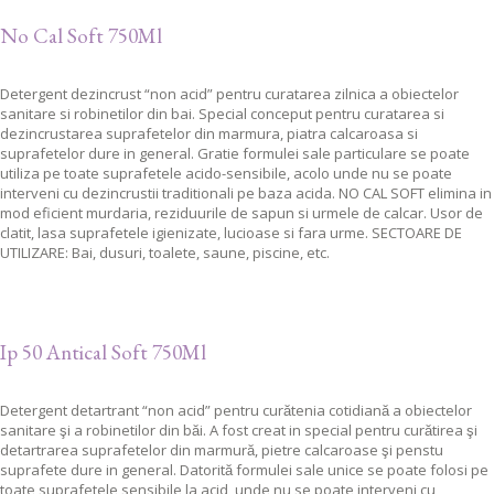
No Cal Soft 750Ml
Detergent dezincrust “non acid” pentru curatarea zilnica a obiectelor
sanitare si robinetilor din bai. Special conceput pentru curatarea si
dezincrustarea suprafetelor din marmura, piatra calcaroasa si
suprafetelor dure in general. Gratie formulei sale particulare se poate
utiliza pe toate suprafetele acido-sensibile, acolo unde nu se poate
interveni cu dezincrustii traditionali pe baza acida. NO CAL SOFT elimina in
mod eficient murdaria, reziduurile de sapun si urmele de calcar. Usor de
clatit, lasa suprafetele igienizate, lucioase si fara urme. SECTOARE DE
UTILIZARE: Bai, dusuri, toalete, saune, piscine, etc.
Ip 50 Antical Soft 750Ml
Detergent detartrant “non acid” pentru curătenia cotidiană a obiectelor
sanitare şi a robinetilor din băi. A fost creat in special pentru curătirea şi
detartrarea suprafetelor din marmură, pietre calcaroase şi penstu
suprafete dure in general. Datorită formulei sale unice se poate folosi pe
toate suprafetele sensibile la acid, unde nu se poate interveni cu