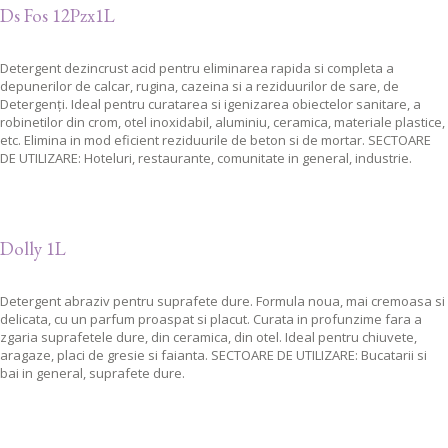
Ds Fos 12Pzx1L
Detergent dezincrust acid pentru eliminarea rapida si completa a
depunerilor de calcar, rugina, cazeina si a reziduurilor de sare, de
Detergenți. Ideal pentru curatarea si igenizarea obiectelor sanitare, a
robinetilor din crom, otel inoxidabil, aluminiu, ceramica, materiale plastice,
etc. Elimina in mod eficient reziduurile de beton si de mortar. SECTOARE
DE UTILIZARE: Hoteluri, restaurante, comunitate in general, industrie.
Dolly 1L
Detergent abraziv pentru suprafete dure. Formula noua, mai cremoasa si
delicata, cu un parfum proaspat si placut. Curata in profunzime fara a
zgaria suprafetele dure, din ceramica, din otel. Ideal pentru chiuvete,
aragaze, placi de gresie si faianta. SECTOARE DE UTILIZARE: Bucatarii si
bai in general, suprafete dure.