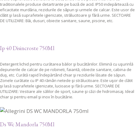
traditionalele produse detartrante pe bază de acid. IP50 indepărtează cu
eficacitate murdăria, rezidurile de săpun şi urmele de calcar. Este usor de
clătit şi lasă suprafetele igienizate, strălucitoare şi fără urme. SECTOARE
DE UTILIZARE: Băi, dusuri, obiecte sanitare, saune, piscine, etc.
Ip 40 Disincroste 750Ml
Detergent lichid pentru curătarea băilor şi bucătăriilor. Elimină cu uşurint́ă
depunerile de calcar de pe robineti, faiantă, obiecte sanitare, cabina de
duş, etc. Curătă rapid îndepărtând chiar şi rezidurile lăsate de săpun.
Zonele curătate cu IP 40 rămân netede şi strălucitoare. Este uşor de clătit
şi lasă suprafetele igienizate, lucioase şi fără urme. SECTOARE DE
UTILIZARE: Vestiare ale sălilor de sport, saune şi căzi de hidromasaj. Ideal
chiar şi pentru email şi inox în bucătărie.
Ds Wc Mandorla 750Ml