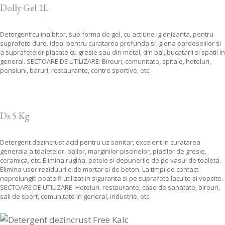
Dolly Gel 1L
Detergent cu inalbitor, sub forma de gel, cu actiune igienizanta, pentru
suprafete dure. Ideal pentru curatarea profunda si igiena pardoselilor si
a suprafetelor placate cu gresie sau din metal, din bai, bucatarii si spatii in
general. SECTOARE DE UTILIZARE: Birouri, comunitate, spitale, hoteluri,
pensiuni, baruri, restaurante, centre sportive, etc.
Ds 5 Kg
Detergent dezincrust acid pentru uz sanitar, excelent in curatarea
generala a toaletelor, bailor, marginilor piscinelor, placilor de gresie,
ceramica, etc. Elimina rugina, petele si depunerile de pe vasul de toaleta.
Elimina usor reziduurile de mortar si de beton. La timpi de contact
neprelungiti poate fi utilizat in siguranta si pe suprafete lacuite si vopsite.
SECTOARE DE UTILIZARE: Hoteluri, restaurante, case de sanatate, birouri,
sali de sport, comunitate in general, industrie, etc.