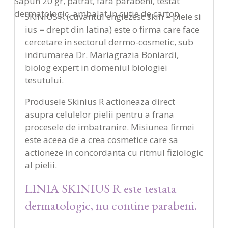
Sapun 20 gr, patrat, fara parabeni, testat
dermatologic, ambalat in cutie de carton
SKINIUS R (cuvantul englezesc skin = piele si
ius = drept din latina) este o firma care face
cercetare in sectorul dermo-cosmetic, sub
indrumarea Dr. Mariagrazia Boniardi,
biolog expert in domeniul biologiei
tesutului.
Produsele Skinius R actioneaza direct
asupra celulelor pielii pentru a frana
procesele de imbatranire. Misiunea firmei
este aceea de a crea cosmetice care sa
actioneze in concordanta cu ritmul fiziologic
al pielii.
LINIA SKINIUS R este testata
dermatologic, nu contine parabeni.