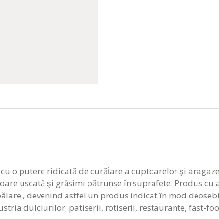
 o putere ridicată de curăt́are a cuptoarelor şi aragazel
re uscată şi grăsimi pătrunse în suprafete. Produs cu alc
spălare , devenind astfel un produs indicat în mod deosebi
ia dulciurilor, patiserii, rotiserii, restaurante, fast-foo