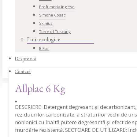
Profumeria Inglese
Simone Cosac
Skinius
Torre of Tuscany
Linii ecologice
B Fair
Despre noi
Contact
Allplac 6 Kg
DESCRIERE: Detergent degresant şi decarbonizant, cu
reziduurilor carbonizate, a straturilor vechi de unsoa
nonionici cu înaltă putere degresantă şi efect de 
murdărie rezistentă. SECTOARE DE UTILIZARE: Industr