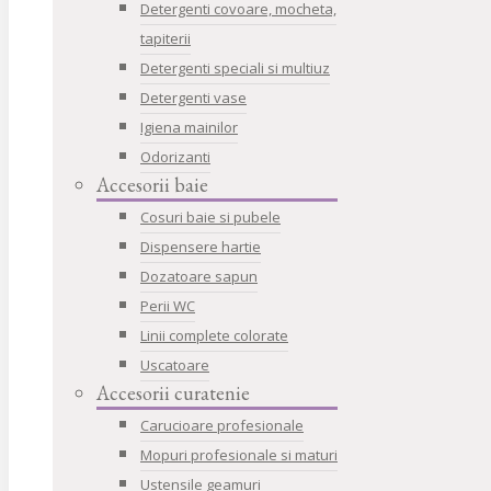
Detergenti covoare, mocheta,
tapiterii
Detergenti speciali si multiuz
Detergenti vase
Igiena mainilor
Odorizanti
Accesorii baie
Cosuri baie si pubele
Dispensere hartie
Dozatoare sapun
Perii WC
Linii complete colorate
Uscatoare
Accesorii curatenie
Carucioare profesionale
Mopuri profesionale si maturi
Ustensile geamuri