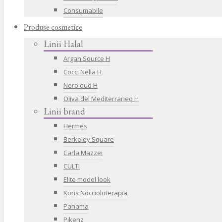
Consumabile
Produse cosmetice
Linii Halal
Argan Source H
Cocci Nella H
Nero oud H
Oliva del Mediterraneo H
Linii brand
Hermes
Berkeley Square
Carla Mazzei
CULTI
Elite model look
Koris Noccioloterapia
Panama
Pikenz