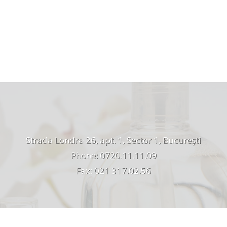
Strada Londra 26, apt. 1, Sector 1, București
Phone: 0720.11.11.09
Fax: 021 317.02.56
 Optimizare
saWEB
| Creat de
Smart Marketing