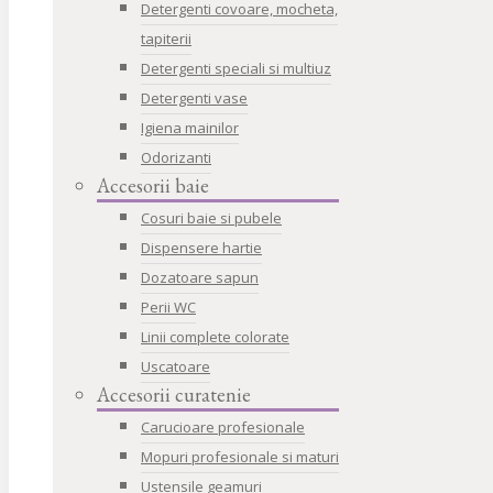
Detergenti covoare, mocheta,
tapiterii
Detergenti speciali si multiuz
Detergenti vase
Igiena mainilor
Odorizanti
Accesorii baie
Cosuri baie si pubele
Dispensere hartie
Dozatoare sapun
Perii WC
Linii complete colorate
Uscatoare
Accesorii curatenie
Carucioare profesionale
Mopuri profesionale si maturi
Ustensile geamuri