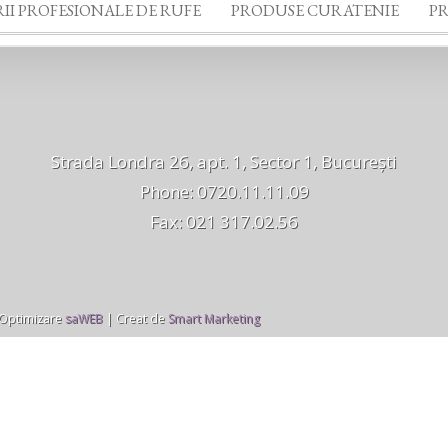
II PROFESIONALE DE RUFE
PRODUSE CURATENIE
P
Strada Londra 26, apt. 1, Sector 1, București
Phone: 0720.11.11.09
Fax: 021 317.02.56
 Optimizare
saWEB
| Creat de
Smart Marketing