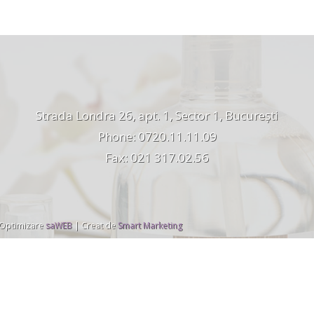
Strada Londra 26, apt. 1, Sector 1, București
Phone: 0720.11.11.09
Fax: 021 317.02.56
 Optimizare
saWEB
| Creat de
Smart Marketing