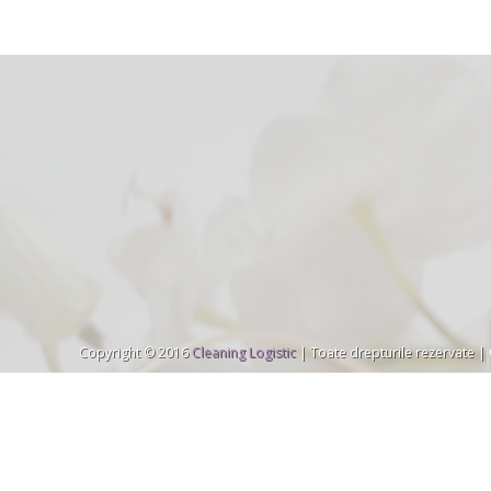
Copyright © 2016
Cleaning Logistic
| Toate drepturile rezervate |