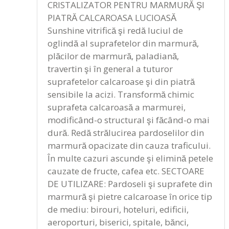
CRISTALIZATOR PENTRU MARMURĂ ŞI
PIATRĂ CALCAROASA LUCIOASĂ
Sunshine vitrifică şi redă luciul de
oglindă al suprafetelor din marmură,
plăcilor de marmură, paladiană,
travertin şi în general a tuturor
suprafetelor calcaroase şi din piatră
sensibile la acizi. Transformă chimic
suprafeta calcaroasă a marmurei,
modificând-o structural şi făcând-o mai
dură. Redă strălucirea pardoselilor din
marmură opacizate din cauza traficului.
În multe cazuri ascunde şi elimină petele
cauzate de fructe, cafea etc. SECTOARE
DE UTILIZARE: Pardoseli şi suprafete din
marmură şi pietre calcaroase în orice tip
de mediu: birouri, hoteluri, edificii,
aeroporturi, biserici, spitale, bănci,