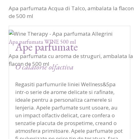
Apa parfumata Acqua di Talco, ambalata la flacon
de 500 ml
Apa parfumata WINE 500 ml
Ape parfumate
Apa parfumata cu aroma de struguri, ambalata la
flacon de 500 ml
O calatorie olfactiva
Regasiti parfumurile liniei Wellness&Spa
intr-o serie de arome delicate si rafinate,
ideale pentru a personaliza camerele si
lenjeria. Apele parfumate sunt usoare, au
un impact olfactiv delicat, care confera o
senzatie placuta de prospetime, creand o
atmosfera primitoare. Apele parfumate pot
fi pulverizate pe orice tip de tesatura, fara