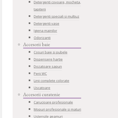
Detergenti covoare, mocheta,
tapiterii
Detergenti speciali si multiuz
Detergenti vase
Igiena mainilor
Odorizanti
Accesorii baie
Cosuri baie si pubele
Dispensere hartie
Dozatoare sapun
Perii WC
Linii complete colorate
Uscatoare
Accesorii curatenie
Carucioare profesionale
Mopuri profesionale si maturi
Ustensile geamuri