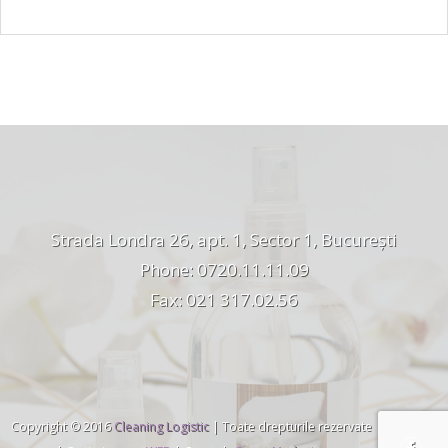
Strada Londra 26, apt. 1, Sector 1, București
Phone: 0720.11.11.09
Fax: 021 317.02.56
Copyright © 2016
Cleaning Logistic
| Toate drepturile rezervate