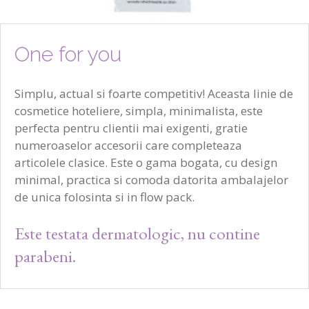
One for you
Servetele umede ONE FOR YOU
Simplu, actual si foarte competitiv! Aceasta linie de
cosmetice hoteliere, simpla, minimalista, este
Servetele umede, cu aroma de lamaie, ambalate individual, fara parabeni
perfecta pentru clientii mai exigenti, gratie
numeroaselor accesorii care completeaza
articolele clasice. Este o gama bogata, cu design
minimal, practica si comoda datorita ambalajelor
de unica folosinta si in flow pack.
Este testata dermatologic, nu contine
parabeni.