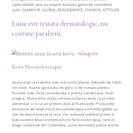
Laitmotivele care au inspirit aceasta gama de cosmetice
sunt: GLAMOUR, GLOBAL, BLACK&WHITE, FASHION, ATTITUDE.
Linia este testata dermatalogic, nu
contine parabeni.
Koris Noccioloterapia
Aluna este una dintre cele mai vechi plante cultivate de catre
om. Este foarte apreciata de greci si de romani pentru
fructele sale, fiind considerata o planta sanatoasa, chiar
magica. Aluna este astazi recunoscuta nu doar ca produs
alimentar, ci si ca un pretios aliat al frumusetii. Produsele
exclusive ale liniei Koris Noccioloterapia sunt imbogatite cu
ulei de alune presat la rece. Din aceasta materie prima a
luat nastere linia cosmetica Koris Noccioloterapia, care isi
trage radacinile din Cortemilia, zona decretata patria alunei.