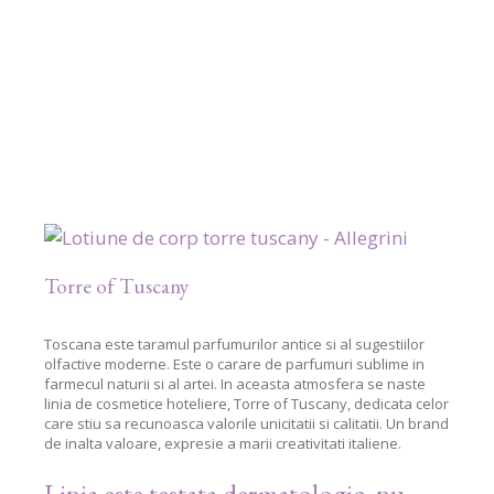
Torre of Tuscany
Toscana este taramul parfumurilor antice si al sugestiilor
olfactive moderne. Este o carare de parfumuri sublime in
farmecul naturii si al artei. In aceasta atmosfera se naste
linia de cosmetice hoteliere, Torre of Tuscany, dedicata celor
care stiu sa recunoasca valorile unicitatii si calitatii. Un brand
de inalta valoare, expresie a marii creativitati italiene.
Linia este testata dermatologic, nu