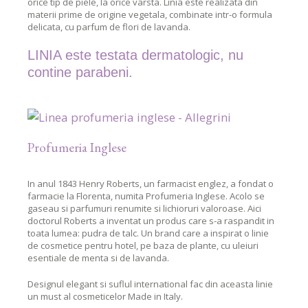
orice tip de piele, la orice varsta. Linia este realizata din
materii prime de origine vegetala, combinate intr-o formula
delicata, cu parfum de flori de lavanda.
LINIA este testata dermatologic, nu
contine parabeni.
Profumeria Inglese
In anul 1843 Henry Roberts, un farmacist englez, a fondat o
farmacie la Florenta, numita Profumeria Inglese. Acolo se
gaseau si parfumuri renumite si lichioruri valoroase. Aici
doctorul Roberts a inventat un produs care s-a raspandit in
toata lumea: pudra de talc. Un brand care a inspirat o linie
de cosmetice pentru hotel, pe baza de plante, cu uleiuri
esentiale de menta si de lavanda.
Designul elegant si suflul international fac din aceasta linie
un must al cosmeticelor Made in Italy.