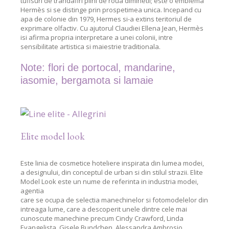
tufisuri de trandafiri plini de roua diminetii; este o emblema
Hermès si se distinge prin prospetimea unica. Incepand cu
apa de colonie din 1979, Hermes si-a extins teritoriul de
exprimare olfactiv. Cu ajutorul Claudiei Ellena Jean, Hermès
isi afirma propria interpretare a unei colonii, intre
sensibilitate artistica si maiestrie traditionala.
Note: flori de portocal, mandarine,
iasomie, bergamota si lamaie
Elite model look
Este linia de cosmetice hoteliere inspirata din lumea modei,
a designului, din conceptul de urban si din stilul strazii. Elite
Model Look este un nume de referinta in industria modei,
agentia
care se ocupa de selectia manechinelor si fotomodelelor din
intreaga lume, care a descoperit unele dintre cele mai
cunoscute manechine precum Cindy Crawford, Linda
Evangelista, Gisele Bundchen, Alessandra Ambrosio.