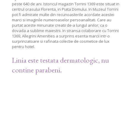
peste 640 de ani. Istoricul magazin Torrini 1369 este situat in
centrul orasului Florenta, in Piata Domului. In Muzeul Torrini
pot fi admirate multe din recunoasterile acordate acestei
marci si imaginile numeroaselor persoanalitati. Care au
purtat aceste minunate creatii de-a lungul anilor, ca o
dovada a sublime maiestrii. In stransa colaborare cu Torrini
1369, Allegrini Amenities a surprins esenta marcii intr-o
surprinzatoare si rafinata colectie de cosmetice de lux
pentru hotel.
Linia este testata dermatologic, nu
contine parabeni.