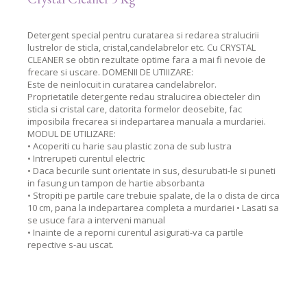
Detergent special pentru curatarea si redarea stralucirii
lustrelor de sticla, cristal,candelabrelor etc. Cu CRYSTAL
CLEANER se obtin rezultate optime fara a mai fi nevoie de
frecare si uscare. DOMENII DE UTIIIZARE:
Este de neinlocuit in curatarea candelabrelor.
Proprietatile detergente redau stralucirea obiecteler din
sticla si cristal care, datorita formelor deosebite, fac
imposibila frecarea si indepartarea manuala a murdariei.
MODUL DE UTILIZARE:
• Acoperiti cu harie sau plastic zona de sub lustra
• Intrerupeti curentul electric
• Daca becurile sunt orientate in sus, desurubati-le si puneti
in fasung un tampon de hartie absorbanta
• Stropiti pe partile care trebuie spalate, de la o dista de circa
10 cm, pana la indepartarea completa a murdariei • Lasati sa
se usuce fara a interveni manual
• Inainte de a reporni curentul asigurati-va ca partile
repective s-au uscat.