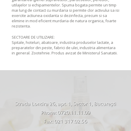
utilajelor si echipamentelor. Spuma bogata permite un timp
mai lung de contact cu murdaria si permite clor activului sa isi
exercite actiunea oxidanta si dezinfecta, precum si sa
elimine in mod eficient murdaria de natura organica, foarte
rezistenta.
SECTOARE DE UTILIZARE:
Spitale, hoteluri, abatoare, industria produselor lactate, a
preparatelor din peste, fabrici de ulei, industria alimentara
in general. Zootehnie. Produs avizat de Ministerul Sanatatii.
Strada Londra 26, apt. 1, Sector 1, București
Phone: 0720.11.11.09
Fax: 021 317.02.56