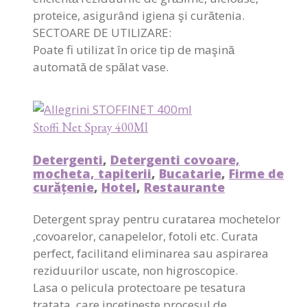
proteice, asigurând igiena şi curătenia.
SECTOARE DE UTILIZARE:
Poate fi utilizat în orice tip de maşină
automată de spălat vase.
Stoffi Net Spray 400Ml
Detergenti
,
Detergenti covoare,
mocheta, tapiterii
,
Bucatarie
,
Firme de
curățenie
,
Hotel
,
Restaurante
Detergent spray pentru curatarea mochetelor
,covoarelor, canapelelor, fotoli etc. Curata
perfect, facilitand eliminarea sau aspirarea
reziduurilor uscate, non higroscopice.
Lasa o pelicula protectoare pe tesatura
tratata, care incetineste procesul de