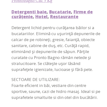
Prontobagno Cuc 5 Kg
Detergenti baie
,
Bucatarie
,
Firme de
curățenie
,
Hotel
,
Restaurante
Detergent lichid pentru curăţarea băilor si a
bucatariilor. Elimină cu uşurinţă depunerile de
calcar de pe robineţi, gresie, faianţă, obiecte
sanitare, cabine de duş, etc. Curăţă rapid,
eliminând şi depunerile de săpun. Părţile
curatate cu Pronto Bagno rămân netede şi
stralucitoare. Se clăteşte uşor lăsând
suprafeţele igienizate, lucioase şi fără pete.
SECTOARE DE UTILIZARE:
Foarte eficient in băi, vestiare din centre
sportive, saune, cazi de hidro masaj. Ideal si pe
suprafetele smaltuite si din otel din bucătării.