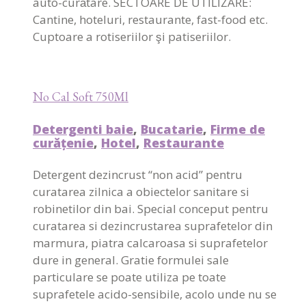
auto-curătare. SECTOARE DE UTILIZARE:
Cantine, hoteluri, restaurante, fast-food etc.
Cuptoare a rotiseriilor şi patiseriilor.
No Cal Soft 750Ml
Detergenti baie
,
Bucatarie
,
Firme de
curățenie
,
Hotel
,
Restaurante
Detergent dezincrust “non acid” pentru
curatarea zilnica a obiectelor sanitare si
robinetilor din bai. Special conceput pentru
curatarea si dezincrustarea suprafetelor din
marmura, piatra calcaroasa si suprafetelor
dure in general. Gratie formulei sale
particulare se poate utiliza pe toate
suprafetele acido-sensibile, acolo unde nu se