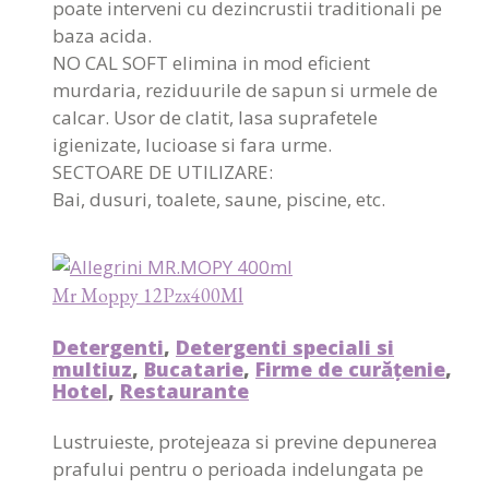
poate interveni cu dezincrustii traditionali pe
baza acida.
NO CAL SOFT elimina in mod eficient
murdaria, reziduurile de sapun si urmele de
calcar. Usor de clatit, lasa suprafetele
igienizate, lucioase si fara urme.
SECTOARE DE UTILIZARE:
Bai, dusuri, toalete, saune, piscine, etc.
Mr Moppy 12Pzx400Ml
Detergenti
,
Detergenti speciali si
multiuz
,
Bucatarie
,
Firme de curățenie
,
Hotel
,
Restaurante
Lustruieste, protejeaza si previne depunerea
prafului pentru o perioada indelungata pe