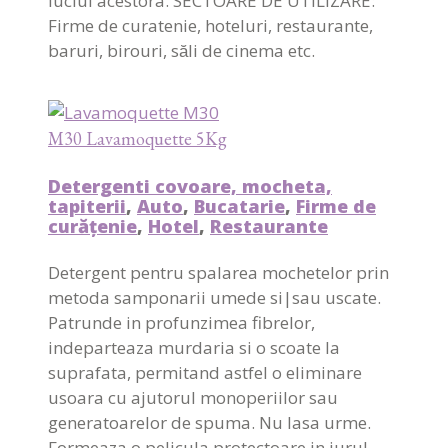
luciul acestora. SECTOARE DE UTILIZARE:
Firme de curatenie, hoteluri, restaurante,
baruri, birouri, săli de cinema etc.
M30 Lavamoquette 5Kg
Detergenti covoare, mocheta,
tapiterii
,
Auto
,
Bucatarie
,
Firme de
curățenie
,
Hotel
,
Restaurante
Detergent pentru spalarea mochetelor prin
metoda samponarii umede si|sau uscate.
Patrunde in profunzimea fibrelor,
indeparteaza murdaria si o scoate la
suprafata, permitand astfel o eliminare
usoara cu ajutorul monoperiilor sau
generatoarelor de spuma. Nu lasa urme.
Formeaza o pelicula protectoare in jurul