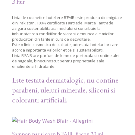
B Fair
Linia de cosmetice hoteliere B’FAIR este produsa din migdale
din Pakistan, 100% certificate Fairtrade. Marca Fairtrade
asigura sustenabilitatea mediului si contribuie la
imbunatatirea conditiilor de viata si demunca ale micilor
producatori din tarile in curs de dezvoltare.
Este o linie cosmetica de calitate, adresata hotelurilor care
acorda importanta valorilor etice si sustenabilitatii.
Linia B’FAIR are parfum de lemn de portocala si contine ulei
de migdale, binecunoscut pentru proprietatile sale
emoliente si hidratante.
Este testata dermatalogic, nu contine
parabeni, uleiuri minerale, siliconi si
coloranti artificiali.
Sampon par si corp B FAIR, flacon 30 ml